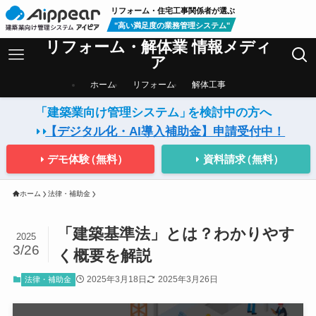
リフォーム・住宅工事関係者が選ぶ
"高い満足度の業務管理システム"
リフォーム・解体業 情報メディ
ア
ホーム
リフォーム
解体工事
「建築業向け管理システム」
を検討中の方へ
【デジタル化・AI導入補助金】
申請受付中！
デモ体験
（無料）
資料請求
（無料）
ホーム
法律・補助金
「建築基準法」とは？わかりやす
2025
3/26
く概要を解説
2025年3月18日
2025年3月26日
法律・補助金