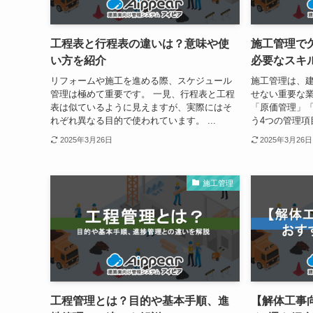
工程表と行程表の違いは？意味や使
施工管理で
い方を紹介
必要なスキ
リフォームや施工を進める際、スケジュール
施工管理は、
管理は極めて重要です。 一見、行程表と工程
せない重要な業
表は似ているように見えますが、実際にはそ
「原価管理」
れぞれ異なる目的で使われています。 ...
う4つの管理項
2025年3月26日
2025年3月26日
施工管理
工程管理とは？目的や基本手順、進
【解体工事