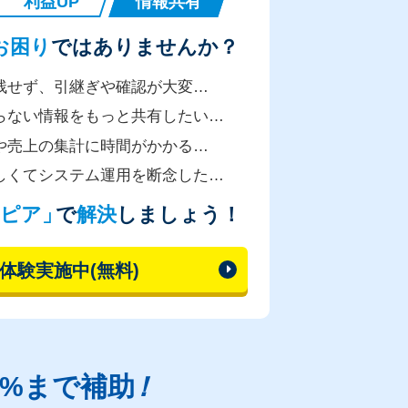
利益UP
情報共有
お困り
ではありませんか？
残せず、引継ぎや確認が大変…
らない情報をもっと共有したい…
や売上の集計に時間がかかる…
しくてシステム運用を断念した…
ピア」
で
解決
しましょう！
体験実施中(無料)
0%まで補助
！