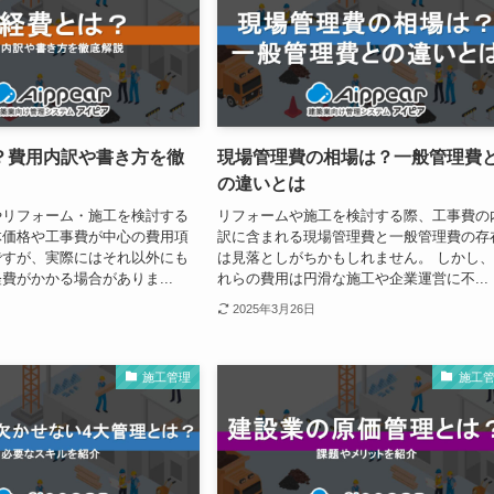
？費用内訳や書き方を徹
現場管理費の相場は？一般管理費
の違いとは
やリフォーム・施工を検討する
リフォームや施工を検討する際、工事費の
体価格や工事費が中心の費用項
訳に含まれる現場管理費と一般管理費の存
ですが、実際にはそれ以外にも
は見落としがちかもしれません。 しかし
費がかかる場合がありま...
れらの費用は円滑な施工や企業運営に不...
2025年3月26日
施工管理
施工