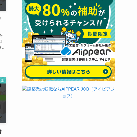
リ
を
ロ
切に
管理
書