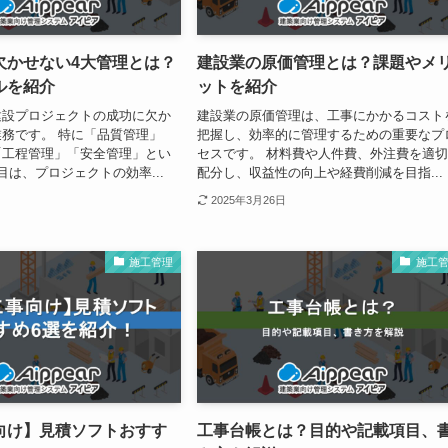
欠かせない4大管理とは？
建設業の原価管理とは？課題やメ
ルを紹介
ットを紹介
建設プロジェクトの成功に欠か
建設業の原価管理は、工事にかかるコスト
務です。 特に「品質管理」
把握し、効率的に管理するための重要なプ
「工程管理」「安全管理」とい
セスです。 材料費や人件費、外注費を適
目は、プロジェクトの効率...
配分し、収益性の向上や経費削減を目指...
2025年3月26日
施工管理
施工
向け】見積ソフトおすす
工事台帳とは？目的や記載項目、