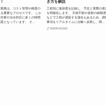
介！
き方を解説
積業務は、コスト管理や精度の
工程別に進捗度を記録し、予定と実際の差
る重要なプロセスです。 しか
を明確化します。 天候不順や資材の納期
算作業や法令対応に多くの時間
などで工程が遅延する場合もあるため、調
題となっています。 そ...
事項をリアルタイムに台帳へ反映し、関...
2025年3月26日