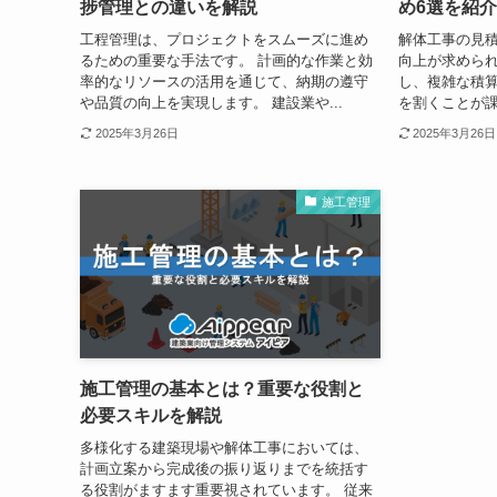
捗管理との違いを解説
め6選を紹
工程管理は、プロジェクトをスムーズに進め
解体工事の見
るための重要な手法です。 計画的な作業と効
向上が求められ
率的なリソースの活用を通じて、納期の遵守
し、複雑な積
や品質の向上を実現します。 建設業や...
を割くことが課
2025年3月26日
2025年3月26日
施工管理
施工管理の基本とは？重要な役割と
必要スキルを解説
多様化する建築現場や解体工事においては、
計画立案から完成後の振り返りまでを統括す
る役割がますます重要視されています。 従来