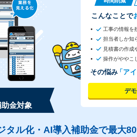
時間削減
こんなことで
工事の情報を
担当者しか知
見積書の作成
操作がややこ
その悩み
「アイ
デモ
補助金対象
ジタル化・AI導入補助金で
最大8