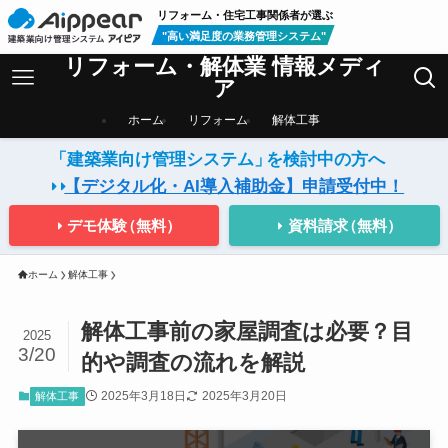
リフォーム・住宅工事関係者が選ぶ
"高い満足度の業務管理システム"
リフォーム・解体業 情報メディ
ア
ホーム
リフォーム
解体工事
「建築業向け管理システム」
を検討中の方へ
【デジタル化・AI導入補助金】
申請受付中！
デモ体験
（無料）
資料請求
（無料）
ホーム
解体工事
解体工事前の家屋調査は必要？目
2025
3/20
的や調査の流れを解説
2025年3月18日
2025年3月20日
解体工事